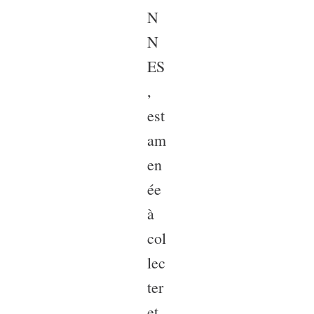
N
N
ES
,
est
am
en
ée
à
col
lec
ter
et