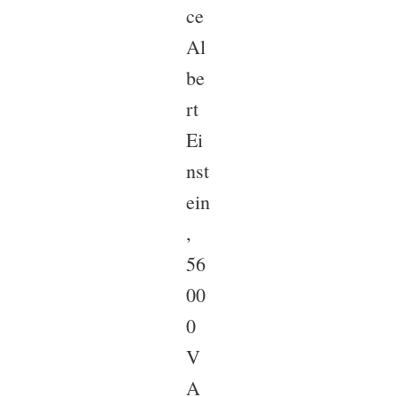
ce
Al
be
rt
Ei
nst
ein
,
56
00
0
V
A