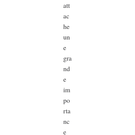
att
ac
he
un
e
gra
nd
e
im
po
rta
nc
e