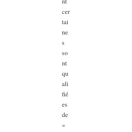
nt
cer
tai
ne
s
so
nt
qu
ali
fié
es
de
«