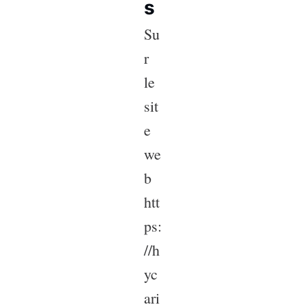
s
Su
r
le
sit
e
we
b
htt
ps:
//h
yc
ari