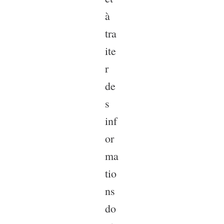
à
tra
ite
r
de
s
inf
or
ma
tio
ns
do