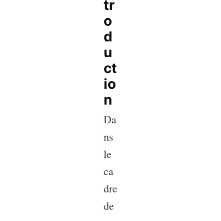
tr
o
d
u
ct
io
n
Da
ns
le
ca
dre
de