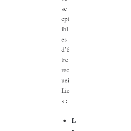
sc
ept
ibl
es
d’ê
tre
rec
uei
llie
s :
L
e