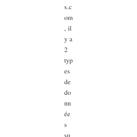
s.c
om
, il
y a
2
typ
es
de
do
nn
ée
s
su