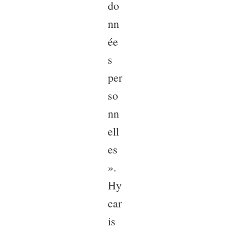
do
nn
ée
s
per
so
nn
ell
es
».
Hy
car
is