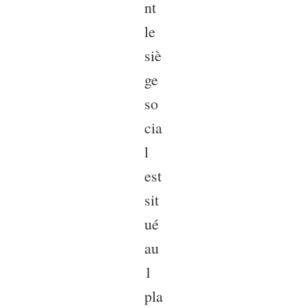
nt
le
siè
ge
so
cia
l
est
sit
ué
au
1
pla