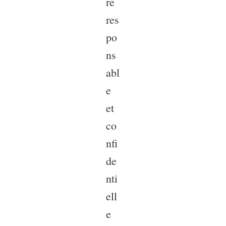
re
res
po
ns
abl
e
et
co
nfi
de
nti
ell
e