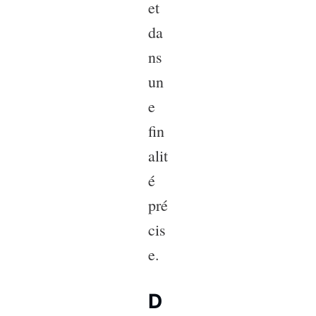
et
da
ns
un
e
fin
alit
é
pré
cis
e.
D