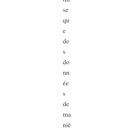
se
qu
e
de
s
do
nn
ée
s
de
ma
niè