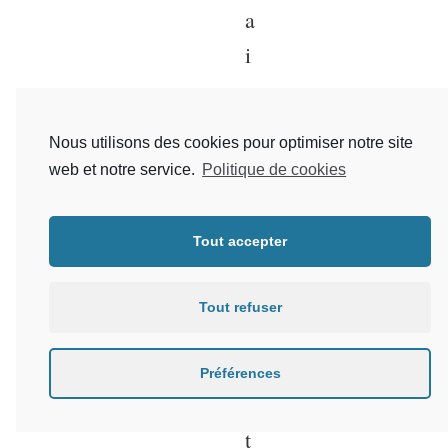
a
i
r
e
Nous utilisons des cookies pour optimiser notre site
d
web et notre service.
Politique de cookies
e
c
Tout accepter
o
n
Tout refuser
t
a
Préférences
c
t