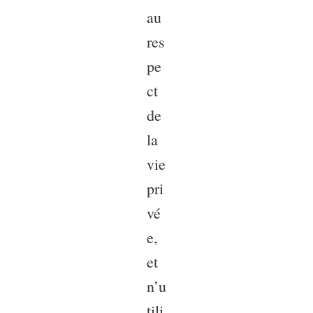
au
res
pe
ct
de
la
vie
pri
vé
e,
et
n’u
tili