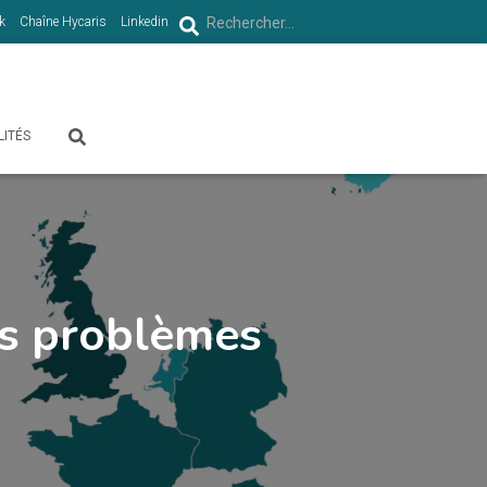
R
k
Chaîne Hycaris
Linkedin
Rechercher…
e
c
LITÉS
h
e
r
c
es problèmes
h
e
r