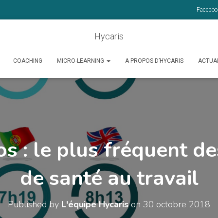
Faceboo
Hycaris
COACHING
MICRO-LEARNING
A PROPOS D’HYCARIS
ACTUA
os : le plus fréquent d
de santé au travail
Published by
L'équipe Hycaris
on
30 octobre 2018