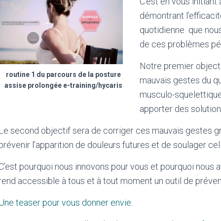
C’est en vous initian
démontrant l’efficaci
quotidienne
que nous
de ces problèmes pén
Notre premier objecti
routine 1 du parcours de la posture
mauvais gestes du qu
assise prolongée e-training/hycaris
musculo-squelettiques
apporter des solution
Le second objectif sera de corriger ces mauvais gestes g
prévenir l’apparition de douleurs futures et de soulager cel
C’est pourquoi nous innovons pour vous et pourquoi nous a
rend accessible à tous et à tout moment un outil de préven
Une teaser pour vous donner envie.