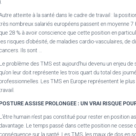
).
Autre atteinte à la santé dans le cadre de travail : la posit
très nombreux salariés européens passent en moyenne 7 H 2
que 28 % à avoir conscience que cette position en particul
les risques d’obésité, de maladies cardio-vasculaires, de d
cancers. Ils sont …
Le problème des TMS est aujourd’hui devenu un enjeu de soc
qu’on leur doit représente les trois quart du total des jo
professionnelles. Les TMS en Europe représentent le plu
travail.
POSTURE ASSISE PROLONGEE : UN VRAI RISQUE POU
L’être humain n’est pas constitué pour rester en position 
davantage. Le temps passé dans cette position ne cesse de
conséquence sur la santé. Les TMS, les maux de dos en s