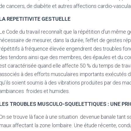
de cancers, de diabète et autres affections cardio-vascula
LA REPETITIVITE GESTUELLE
Le Code du travail reconnaît que la répétition d’un même ges
nécessaire de mesurer, dans la durée, l’effet de gestes ré
répétitifs à fréquence élevée engendrent des troubles fonc
des tendons ainsi que des membres, des épaules et du cou. 
est caractérisée quand elle affecte 50 % du temps de trava
associés à des efforts musculaires importants exécutés da
qu’ils soient soumis à des vibrations produites par des m
ambiances
froides et humides.
LES TROUBLES MUSCULO-SQUELETTIQUES : UNE PRI
On se trouve là face à une situation
devenue banale tant s
maux affectant la zone lombaire. Une étude récente, condui