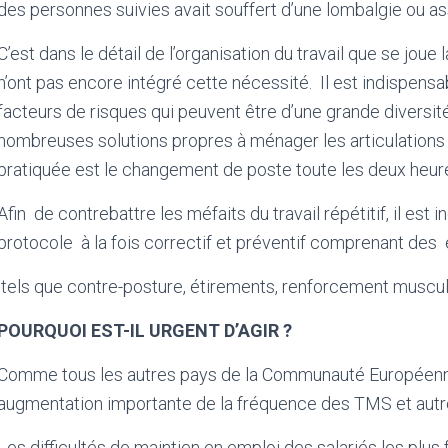
des personnes suivies avait souffert d’une lombalgie ou as
C’est dans le détail de l’organisation du travail que se joue
n’ont pas encore intégré cette nécessité.
Il est indispens
facteurs de risques qui peuvent être d’une grande diversité
nombreuses solutions propres à ménager les articulation
pratiquée est le changement de poste toute les deux heur
Afin
de contrebattre les méfaits du travail répétitif, il es
protocole
à la fois correctif et préventif comprenant des
tels que contre-posture, étirements, renforcement muscul
POURQUOI EST-IL URGENT D’AGIR ?
Comme tous les autres pays de la Communauté Européenne,
augmentation importante de la fréquence des TMS et autr
Les difficultés de maintien en emploi des salariés les plus