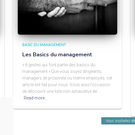
BASIC DU MANAGEMENT
Les Basics du management
« 8 gestes qui font partie des basics du
management » Que vous soyez dirigeants,
managers de proximité ou même employés, cet
article est fait pour vous. Vous avez l’occasion
de découvrir une liste non exhaustive de
Read more…