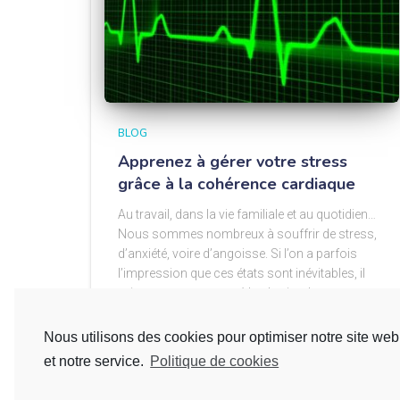
BLOG
Apprenez à gérer votre stress
grâce à la cohérence cardiaque
Au travail, dans la vie familiale et au quotidien…
Nous sommes nombreux à souffrir de stress,
d’anxiété, voire d’angoisse. Si l’on a parfois
l’impression que ces états sont inévitables, il
existe pourtant une méthode simple
Read more…
Nous utilisons des cookies pour optimiser notre site web
et notre service.
Politique de cookies