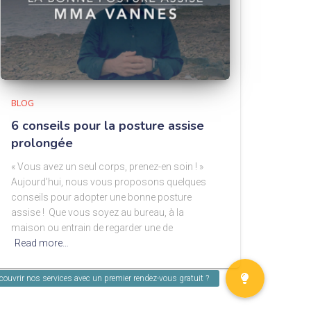
BLOG
6 conseils pour la posture assise
prolongée
« Vous avez un seul corps, prenez-en soin ! »
Aujourd’hui, nous vous proposons quelques
conseils pour adopter une bonne posture
assise ! Que vous soyez au bureau, à la
maison ou entrain de regarder une de
Read more…