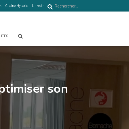
R
k
Chaîne Hycaris
Linkedin
Rechercher…
e
c
LITÉS
h
e
r
c
ptimiser son
h
e
r