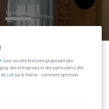
:
!
zh
(une société bretonne proposant des
our des entreprises et des particuliers) afin
e de
Lidl
sur le thème : comment optimiser