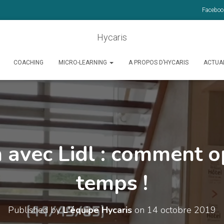
Faceboo
Hycaris
COACHING
MICRO-LEARNING
A PROPOS D’HYCARIS
ACTUA
n avec Lidl : comment o
temps !
Published by
L'équipe Hycaris
on
14 octobre 2019