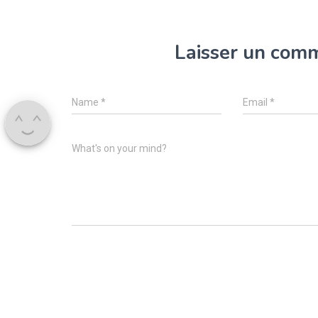
Laisser un com
Name
*
Email
*
What's on your mind?