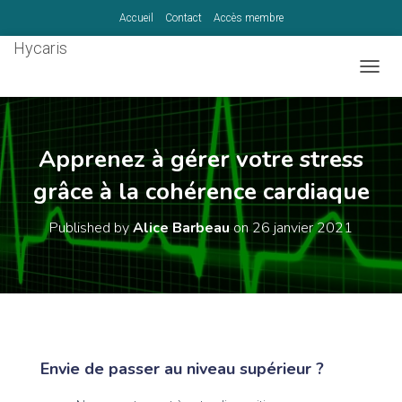
Accueil
Contact
Accès membre
Hycaris
T
O
G
G
L
Apprenez à gérer votre stress
E
grâce à la cohérence cardiaque
N
A
V
Published by
Alice Barbeau
on
26 janvier 2021
I
G
A
T
I
O
N
Envie de passer au niveau supérieur ?