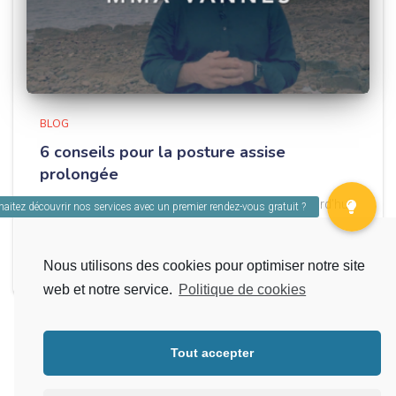
BLOG
6 conseils pour la posture assise
prolongée
« Vous avez un seul corps, prenez-en soin ! » Aujourd’hui,
nous vous proposons quelques conseils pour adopter
une bonne posture assise ! Que vous soyez au bureau, à
la maison ou entrain de regarder une de
Read more…
Nous utilisons des cookies pour optimiser notre site
web et notre service.
Politique de cookies
Tout accepter
Politique de confidentialité